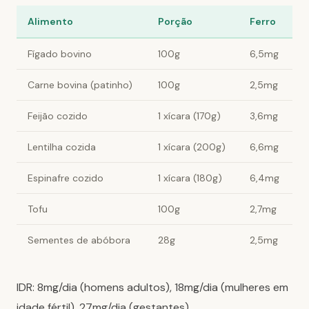
Alimento
Porção
Ferro
Fígado bovino
100g
6,5mg
Carne bovina (patinho)
100g
2,5mg
Feijão cozido
1 xícara (170g)
3,6mg
Lentilha cozida
1 xícara (200g)
6,6mg
Espinafre cozido
1 xícara (180g)
6,4mg
Tofu
100g
2,7mg
Sementes de abóbora
28g
2,5mg
IDR: 8mg/dia (homens adultos), 18mg/dia (mulheres em
idade fértil), 27mg/dia (gestantes).