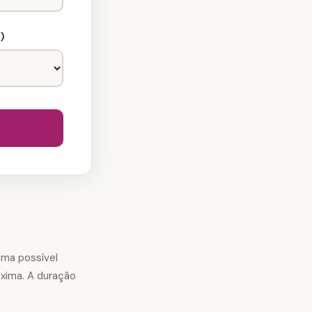
)
uma possível
óxima. A duração