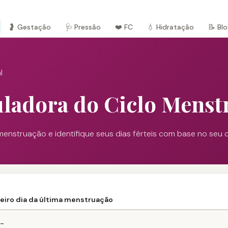
🤰 Gestação
🩺 Pressão
❤️ FC
💧 Hidratação
📝 Bl
l
uladora do Ciclo Menst
enstruação e identifique seus dias férteis com base no seu c
eiro dia da última menstruação