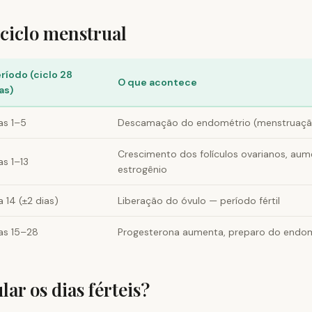
 ciclo menstrual
ríodo (ciclo 28
O que acontece
as)
as 1–5
Descamação do endométrio (menstruaçã
Crescimento dos folículos ovarianos, au
as 1–13
estrogênio
a 14 (±2 dias)
Liberação do óvulo — período fértil
as 15–28
Progesterona aumenta, preparo do endo
ar os dias férteis?