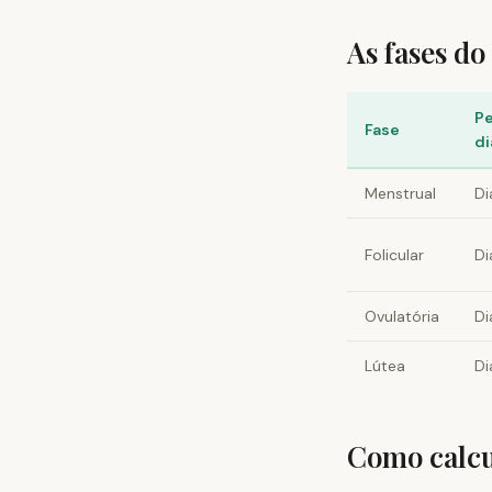
As fases do
Pe
Fase
di
Menstrual
Di
Folicular
Di
Ovulatória
Di
Lútea
Di
Como calcul