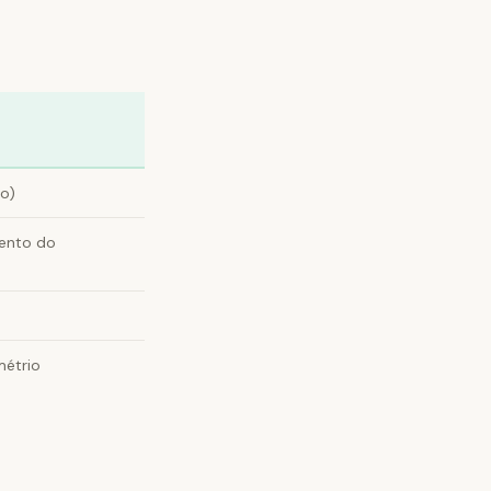
o)
mento do
métrio