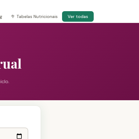
og
🥦 Tabelas Nutricionais
Ver todas
rual
iclo.