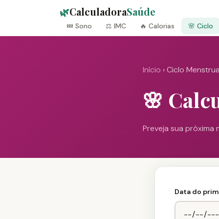
🌿
Calculadora
Saúde
💤 Sono
⚖️ IMC
🔥 Calorias
🌸 Ciclo
Início
› Ciclo Menstrua
🌸 Calc
Preveja sua próxima m
Data do prim