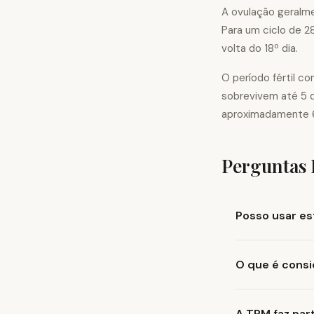
A ovulação geralm
Para um ciclo de 28
volta do 18º dia.
O período fértil 
sobrevivem até 5 di
aproximadamente 6 
Perguntas 
O que é consi
A TPM faz par