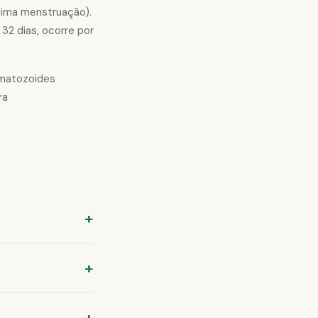
ltima menstruação).
 32 dias, ocorre por
rmatozoides
ra