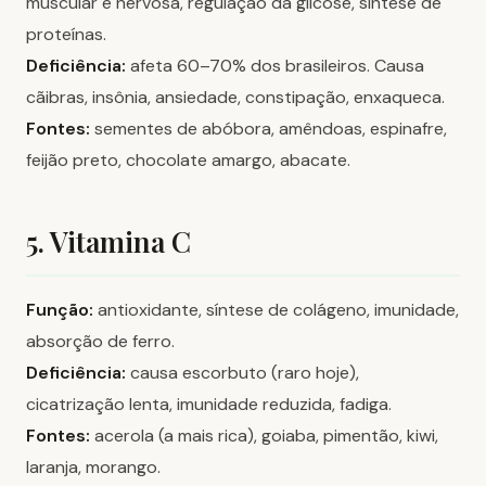
muscular e nervosa, regulação da glicose, síntese de
proteínas.
Deficiência:
afeta 60–70% dos brasileiros. Causa
cãibras, insônia, ansiedade, constipação, enxaqueca.
Fontes:
sementes de abóbora, amêndoas, espinafre,
feijão preto, chocolate amargo, abacate.
5. Vitamina C
Função:
antioxidante, síntese de colágeno, imunidade,
absorção de ferro.
Deficiência:
causa escorbuto (raro hoje),
cicatrização lenta, imunidade reduzida, fadiga.
Fontes:
acerola (a mais rica), goiaba, pimentão, kiwi,
laranja, morango.