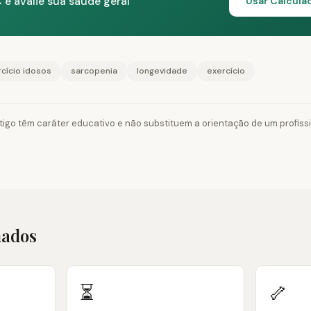
 e avalie sua saúde geral
Usar Calcula
cício idosos
sarcopenia
longevidade
exercício
tigo têm caráter educativo e não substituem a orientação de um profiss
nados
⏳
🦴