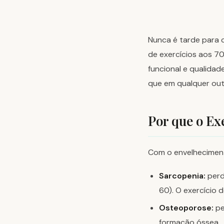
Nunca é tarde para 
de exercícios aos 70
funcional e qualidad
que em qualquer outr
Por que o Ex
Com o envelheciment
Sarcopenia:
perd
60). O exercício 
Osteoporose:
pe
formação óssea.