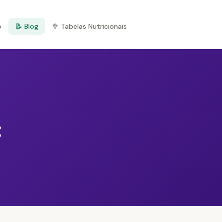
o
📝 Blog
🥦 Tabelas Nutricionais
: