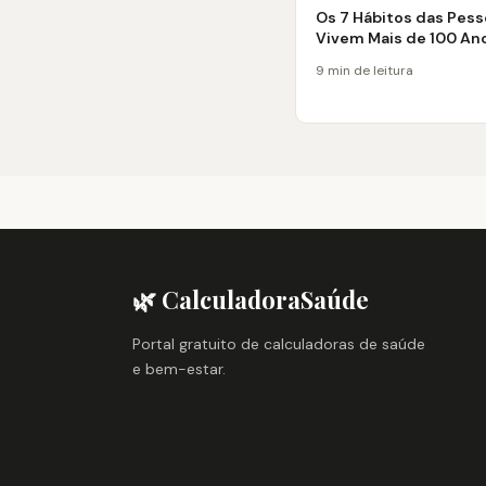
Os 7 Hábitos das Pes
Vivem Mais de 100 An
9 min de leitura
🌿 CalculadoraSaúde
Portal gratuito de calculadoras de saúde
e bem-estar.