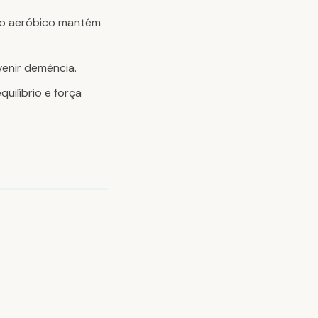
io aeróbico mantém
venir demência.
uilíbrio e força