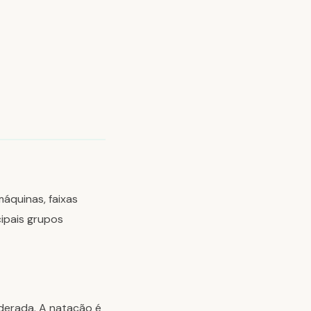
áquinas, faixas
cipais grupos
derada. A natação é