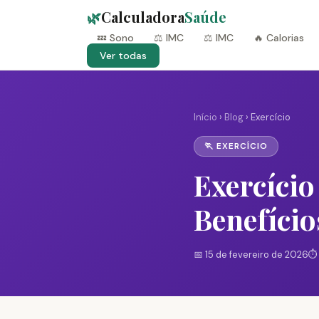
🌿
Calculadora
Saúde
💤 Sono
⚖️ IMC
⚖️ IMC
🔥 Calorias
Ver todas
Início
›
Blog
› Exercício
🏃 EXERCÍCIO
Exercício
Benefício
📅 15 de fevereiro de 2026
⏱️