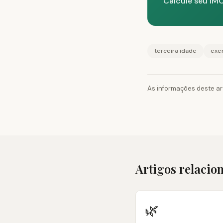
Calcule seu IMC
terceira idade
exer
As informações deste ar
Artigos relacio
🌿