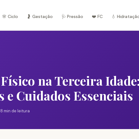
🌸 Ciclo
🤰 Gestação
🩺 Pressão
❤️ FC
💧 Hidrataçã
 Físico na Terceira Idade
s e Cuidados Essenciais
 8 min de leitura