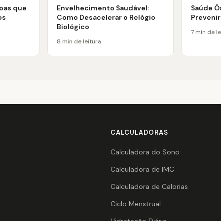
soas que
Envelhecimento Saudável:
Saúde Ó
os
Como Desacelerar o Relógio
Preveni
Biológico
7 min de le
8 min de leitura
CALCULADORAS
Calculadora do Sono
Calculadora de IMC
Calculadora de Calorias
Ciclo Menstrual