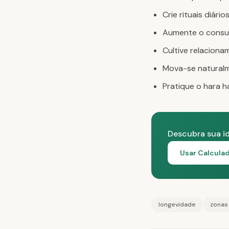
Crie rituais diár
Aumente o consum
Cultive relacion
Mova-se naturalm
Pratique o hara 
Descubra sua i
Usar Calculad
longevidade
zonas