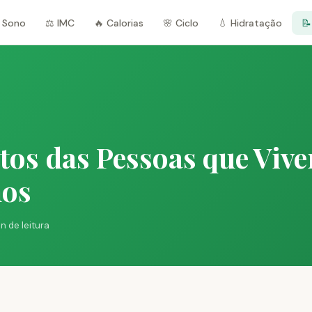
 Sono
⚖️ IMC
🔥 Calorias
🌸 Ciclo
💧 Hidratação
📝
tos das Pessoas que Viv
nos
in de leitura