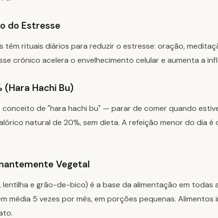
o do Estresse
 têm rituais diários para reduzir o estresse: oração, meditaçã
se crônico acelera o envelhecimento celular e aumenta a in
 (Hara Hachi Bu)
 conceito de "hara hachi bu" — parar de comer quando estive
calórico natural de 20%, sem dieta. A refeição menor do dia é o
inantemente Vegetal
ja, lentilha e grão-de-bico) é a base da alimentação em todas 
m média 5 vezes por mês, em porções pequenas. Alimentos in
ato.