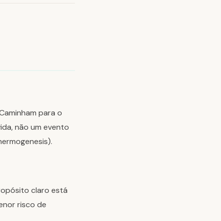
 Caminham para o
vida, não um evento
hermogenesis).
ropósito claro está
enor risco de