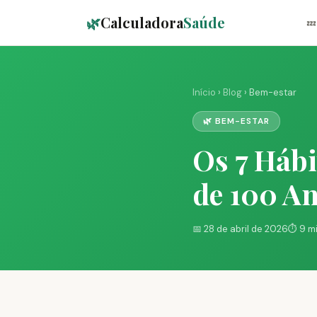
🌿
Calculadora
Saúde
💤
Início
›
Blog
› Bem-estar
🌿 BEM-ESTAR
Os 7 Hábi
de 100 A
📅 28 de abril de 2026
⏱️ 9 m