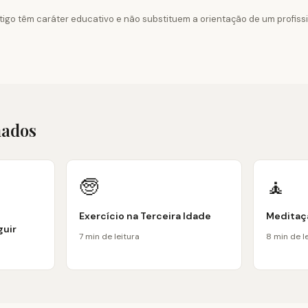
tigo têm caráter educativo e não substituem a orientação de um profiss
nados
🧓
🧘
Exercício na Terceira Idade
Meditaçã
guir
7 min de leitura
8 min de l