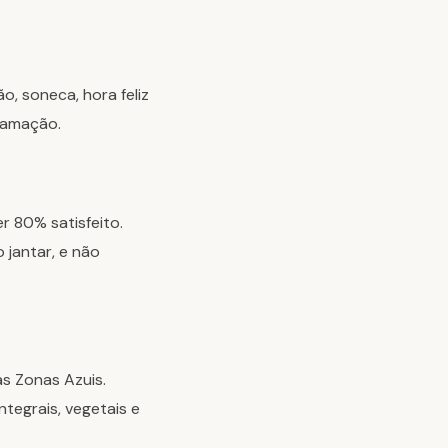
o, soneca, hora feliz
flamação.
r 80% satisfeito.
 jantar, e não
as Zonas Azuis.
tegrais, vegetais e