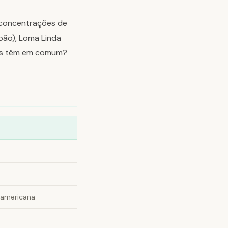
 concentrações de
pão), Loma Linda
ntes têm em comum?
 americana