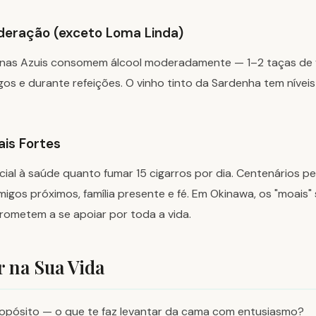
deração (exceto Loma Linda)
nas Azuis consomem álcool moderadamente — 1–2 taças de v
os e durante refeições. O vinho tinto da Sardenha tem nívei
ais Fortes
icial à saúde quanto fumar 15 cigarros por dia. Centenários 
gos próximos, família presente e fé. Em Okinawa, os "moais"
ometem a se apoiar por toda a vida.
 na Sua Vida
propósito — o que te faz levantar da cama com entusiasmo?