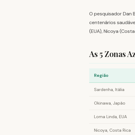
O pesquisador Dan B
centenários saudávei
(EUA), Nicoya (Costa
As 5 Zonas A
Região
Sardenha, Itália
Okinawa, Japão
Loma Linda, EUA
Nicoya, Costa Rica