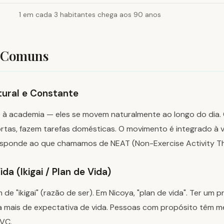
1 em cada 3 habitantes chega aos 90 anos
s Comuns
tural e Constante
 à academia — eles se movem naturalmente ao longo do dia.
ortas, fazem tarefas domésticas. O movimento é integrado à 
esponde ao que chamamos de NEAT (Non-Exercise Activity T
ida (Ikigai / Plan de Vida)
e "ikigai" (razão de ser). Em Nicoya, "plan de vida". Ter um p
a mais de expectativa de vida. Pessoas com propósito têm m
AVC.