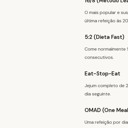
16/8 (Método Le
O mais popular e sus
última refeição às 2
5:2 (Dieta Fast)
Come normalmente 5 
consecutivos.
Eat-Stop-Eat
Jejum completo de 24
dia seguinte.
OMAD (One Meal
Uma refeição por di