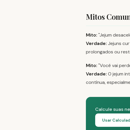
Mitos Comu
Mito:
"Jejum desacel
Verdade:
Jejuns cur
prolongados ou restr
Mito:
"Você vai perd
Verdade:
O jejum in
contínua, especialm
Calcule suas ne
Usar Calculad