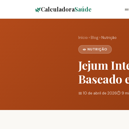
🌿
Calculadora
Saúde
💤
Início
›
Blog
› Nutrição
🥗 NUTRIÇÃO
Jejum Int
Baseado 
📅 10 de abril de 2026
⏱️ 9 mi