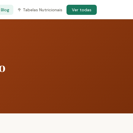
 Blog
🥦 Tabelas Nutricionais
Ver todas
o