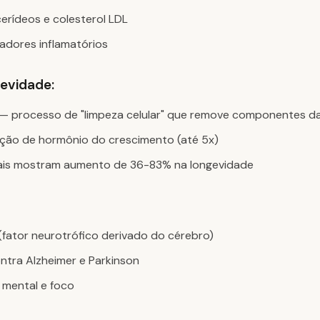
cerídeos e colesterol LDL
dores inflamatórios
evidade:
a — processo de "limpeza celular" que remove componentes d
ão de hormônio do crescimento (até 5x)
ais mostram aumento de 36-83% na longevidade
fator neurotrófico derivado do cérebro)
ntra Alzheimer e Parkinson
 mental e foco