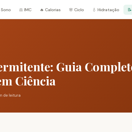
 Sono
⚖️ IMC
🔥 Calorias
🌸 Ciclo
💧 Hidratação
📝
ermitente: Guia Complet
em Ciência
n de leitura