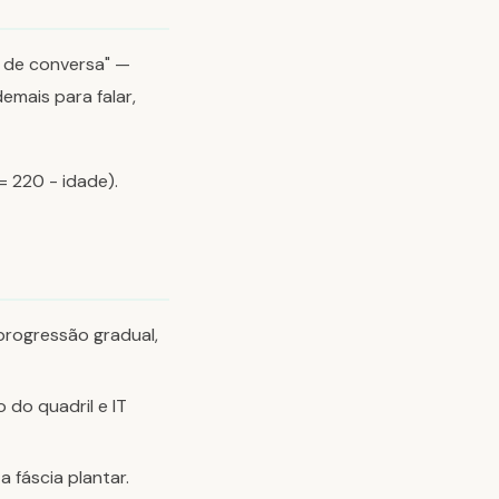
o de conversa" —
emais para falar,
 220 - idade).
progressão gradual,
 do quadril e IT
 fáscia plantar.