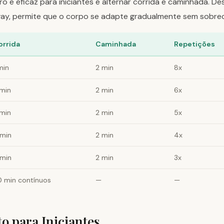
 e eficaz para iniciantes é alternar corrida e caminhada. De
oway, permite que o corpo se adapte gradualmente sem sobre
orrida
Caminhada
Repetições
min
2 min
8x
 min
2 min
6x
 min
2 min
5x
 min
2 min
4x
 min
2 min
3x
0 min contínuos
—
—
o para Iniciantes