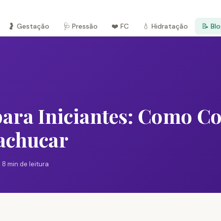
🤰 Gestação
🩺 Pressão
❤️ FC
💧 Hidratação
📝 Bl
para Iniciantes: Como C
achucar
 8 min de leitura