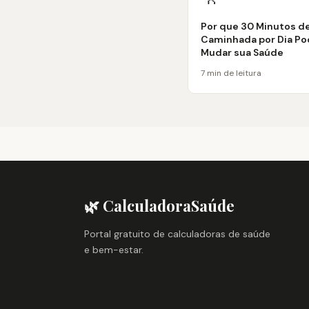
Por que 30 Minutos d
Caminhada por Dia P
Mudar sua Saúde
7 min de leitura
🌿 CalculadoraSaúde
Portal gratuito de calculadoras de saúde
e bem-estar.