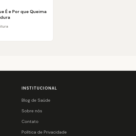
que É e Por que Queima
rdura
itura
INSTITUCIONAL
Blog de Saúde
Sobre nós
Contato
Política de Privacidade