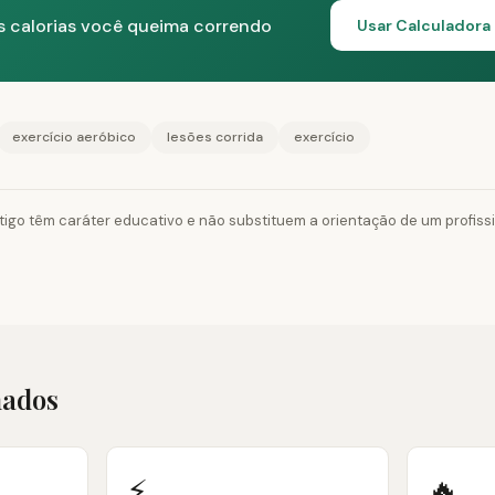
s calorias você queima correndo
Usar Calculadora
exercício aeróbico
lesões corrida
exercício
tigo têm caráter educativo e não substituem a orientação de um profiss
nados
⚡
🔥