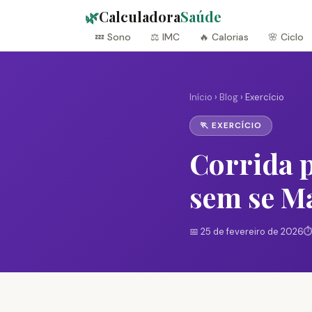
🌿
Calculadora
Saúde
💤 Sono
⚖️ IMC
🔥 Calorias
🌸 Ciclo
Início
›
Blog
› Exercício
🏃 EXERCÍCIO
Corrida 
sem se M
📅 25 de fevereiro de 2026
⏱️