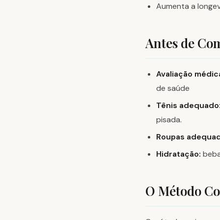
Aumenta a longev
Antes de Co
Avaliação médic
de saúde
Tênis adequado
pisada.
Roupas adequad
Hidratação:
beba 
O Método Co