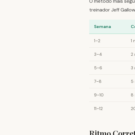
O método mais seguro
treinador Jeff Gall
Semana
C
1–2
1 
3–4
2
5–6
3
7–8
5
9–10
8
11–12
2
Ritmo Corret