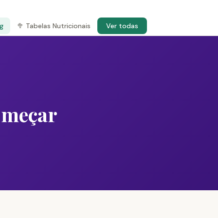
og
🥦 Tabelas Nutricionais
Ver todas
omeçar