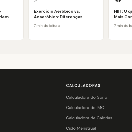
e
Exercício Aeróbico vs.
HIIT: O 
odem
Anaeróbico: Diferenças
Mais Go
7 min de leitura
7 min de le
CALCULADORAS
Calculadora do Sono
Calculadora de IMC
Calculadora de Calorias
Ciclo Menstrual