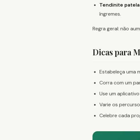
Tendinite patela
íngremes.
Regra geral: não au
Dicas para M
Estabeleça uma m
Corra com um par
Use um aplicativo
Varie os percurso
Celebre cada pro