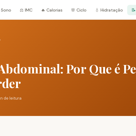
 Sono
⚖️ IMC
🔥 Calorias
🌸 Ciclo
💧 Hidratação
📝
o
Abdominal: Por Que é Pe
rder
in de leitura