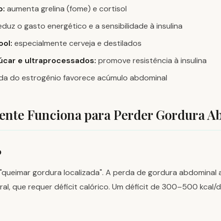
o:
aumenta grelina (fome) e cortisol
duz o gasto energético e a sensibilidade à insulina
ol:
especialmente cerveja e destilados
úcar e ultraprocessados:
promove resistência à insulina
a do estrogênio favorece acúmulo abdominal
ente Funciona para Perder Gordura A
o
 "queimar gordura localizada". A perda de gordura abdominal
al, que requer déficit calórico. Um déficit de 300–500 kcal/d