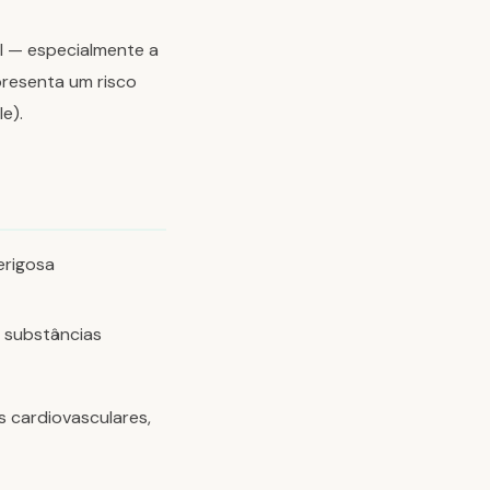
l — especialmente a
presenta um risco
e).
erigosa
a substâncias
as cardiovasculares,