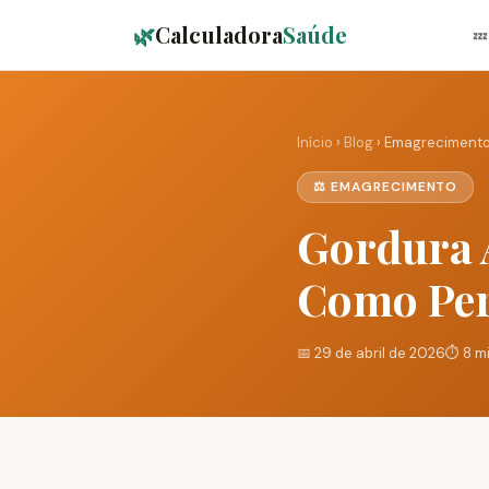
🌿
Calculadora
Saúde
💤
Início
›
Blog
› Emagreciment
⚖️ EMAGRECIMENTO
Gordura 
Como Pe
📅 29 de abril de 2026
⏱️ 8 m