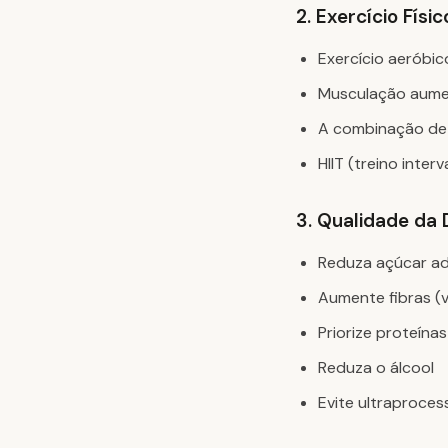
2. Exercício Físic
Exercício aeróbico
Musculação aumen
A combinação de 
HIIT (treino inte
3. Qualidade da 
Reduza açúcar ad
Aumente fibras (v
Priorize proteín
Reduza o álcool
Evite ultraproce