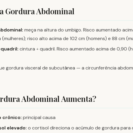
a Gordura Abdominal
abdominal:
meça na altura do umbigo. Risco aumentado aci
(mulheres); risco alto acima de 102 cm (homens) e 88 cm (m
quadril:
cintura ÷ quadril. Risco aumentado acima de 0,90 (
ue gordura visceral de subcutânea — a circunferência abdomi
ordura Abdominal Aumenta?
 crônico:
principal causa
sol elevado:
o cortisol direciona o acúmulo de gordura par