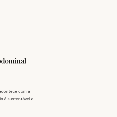
bdominal
 acontece com a
ia é sustentável e