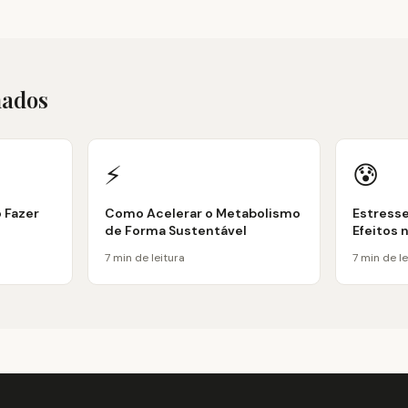
nados
⚡
😰
o Fazer
Como Acelerar o Metabolismo
Estresse
de Forma Sustentável
Efeitos 
7 min de leitura
7 min de le