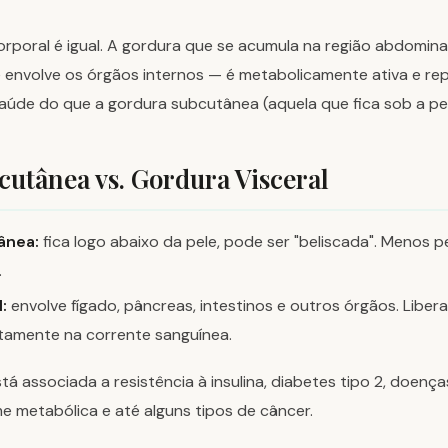
rporal é igual. A gordura que se acumula na região abdomina
e envolve os órgãos internos — é metabolicamente ativa e re
aúde do que a gordura subcutânea (aquela que fica sob a pel
utânea vs. Gordura Visceral
ânea:
fica logo abaixo da pele, pode ser "beliscada". Menos p
.
:
envolve fígado, pâncreas, intestinos e outros órgãos. Liber
etamente na corrente sanguínea.
tá associada a resistência à insulina, diabetes tipo 2, doenç
e metabólica e até alguns tipos de câncer.