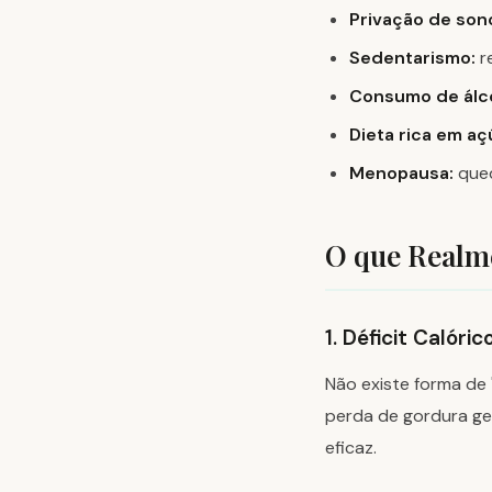
Privação de son
Sedentarismo:
re
Consumo de álco
Dieta rica em aç
Menopausa:
qued
O que Realm
1. Déficit Calóric
Não existe forma de
perda de gordura ger
eficaz.