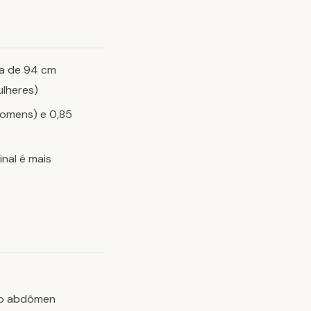
ma de 94 cm
ulheres)
homens) e 0,85
nal é mais
a o abdômen